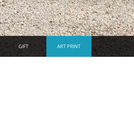
GIFT
ART PRINT
Panier
0.00€
COUP DE ♡ !
Chercher