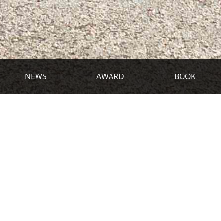
NEWS
AWARD
BOOK
COUP DE ♡ !
COUP DE ♡ !